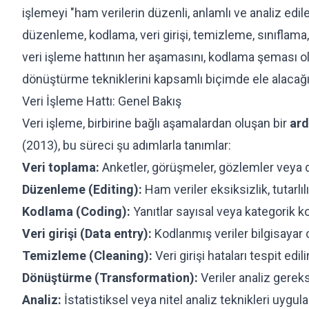
işlemeyi "ham verilerin düzenli, anlamlı ve analiz edil
düzenleme, kodlama, veri girişi, temizleme, sınıflam
veri işleme hattının her aşamasını, kodlama şeması olu
dönüştürme tekniklerini kapsamlı biçimde ele alacağı
Veri İşleme Hattı: Genel Bakış
Veri işleme, birbirine bağlı aşamalardan oluşan bir
ard
(2013), bu süreci şu adımlarla tanımlar:
Veri toplama:
Anketler, görüşmeler, gözlemler veya d
Düzenleme (Editing):
Ham veriler eksiksizlik, tutarlıl
Kodlama (Coding):
Yanıtlar sayısal veya kategorik k
Veri girişi (Data entry):
Kodlanmış veriler bilgisayar o
Temizleme (Cleaning):
Veri girişi hataları tespit edili
Dönüştürme (Transformation):
Veriler analiz gerek
Analiz:
İstatistiksel veya nitel analiz teknikleri uygula