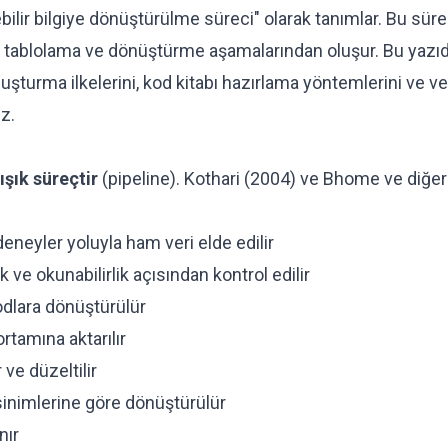
ebilir bilgiye dönüştürülme süreci" olarak tanımlar. Bu süre
a, tablolama ve dönüştürme aşamalarından oluşur. Bu yazıd
şturma ilkelerini, kod kitabı hazırlama yöntemlerini ve ve
z.
ışık süreçtir
(pipeline). Kothari (2004) ve Bhome ve diğerl
eneyler yoluyla ham veri elde edilir
ık ve okunabilirlik açısından kontrol edilir
odlara dönüştürülür
rtamına aktarılır
r ve düzeltilir
sinimlerine göre dönüştürülür
nır