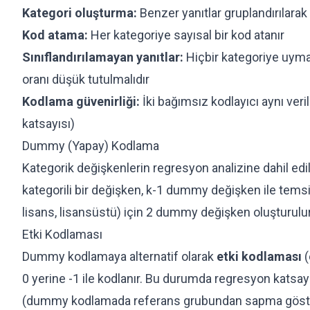
Kategori oluşturma:
Benzer yanıtlar gruplandırılarak 
Kod atama:
Her kategoriye sayısal bir kod atanır
Sınıflandırılamayan yanıtlar:
Hiçbir kategoriye uymaya
oranı düşük tutulmalıdır
Kodlama güvenirliği:
İki bağımsız kodlayıcı aynı ver
katsayısı)
Dummy (Yapay) Kodlama
Kategorik değişkenlerin regresyon analizine dahil edi
kategorili bir değişken, k-1 dummy değişken ile temsil e
lisans, lisansüstü) için 2 dummy değişken oluşturulur;
Etki Kodlaması
Dummy kodlamaya alternatif olarak
etki kodlaması
(
0 yerine -1 ile kodlanır. Bu durumda regresyon katsayı
(dummy kodlamada referans grubundan sapma göster