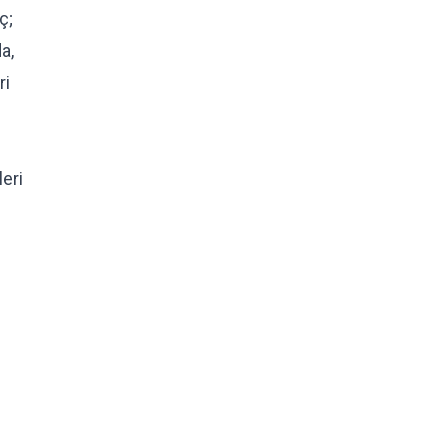
ç;
a,
ri
eri