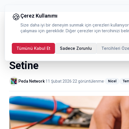
🍪
Çerez Kullanımı
Size daha iyi bir deneyim sunmak için çerezleri kullanıyor
çalışması için gereklidir. Diğer çerezler için tercihinizi belir
Tümünü Kabul Et
Sadece Zorunlu
Tercihleri Öze
Veri İşleme ve Kodlama: 
Setine
Peda Network
·
11 Şubat 2026
·
22
görüntülenme
·
Nicel
Tem