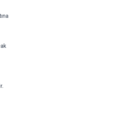
tına
cak
r.