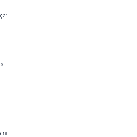
çar.
me
ını