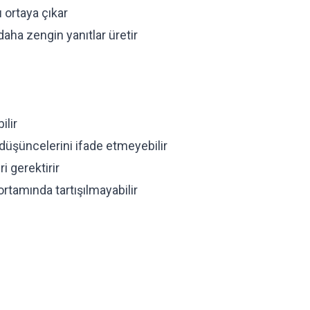
ı
ortaya çıkar
daha zengin yanıtlar üretir
ilir
 düşüncelerini ifade etmeyebilir
 gerektirir
ortamında tartışılmayabilir