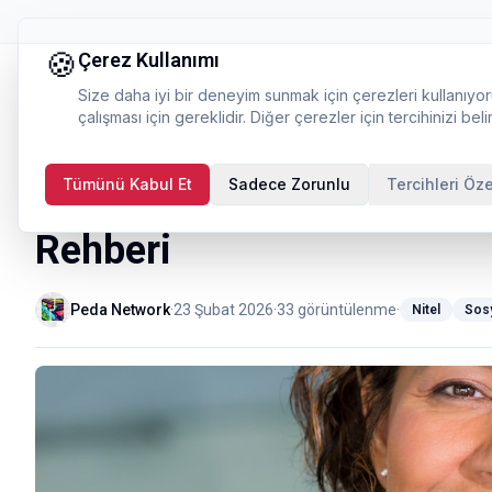
🍪
Çerez Kullanımı
Size daha iyi bir deneyim sunmak için çerezleri kullanıyor
çalışması için gereklidir. Diğer çerezler için tercihinizi belir
Tümünü Kabul Et
Sadece Zorunlu
Tercihleri Öze
Mülakat ve Odak Grup Tekn
Rehberi
Peda Network
·
23 Şubat 2026
·
33
görüntülenme
·
Nitel
Sosy