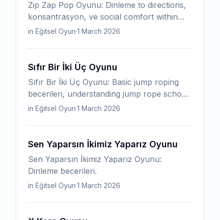
Zip Zap Pop Oyunu: Dinleme to directions,
konsantrasyon, ve social comfort within
group.
in Eğitsel Oyun
·
1 March 2026
Sıfır Bir İki Üç Oyunu
Sıfır Bir İki Üç Oyunu: Basic jump roping
becerileri, understanding jump rope school
rules. becerileri Practiced : Turning with a
in Eğitsel Oyun
·
1 March 2026
partner, entering ve exiting the rope ve
atlama.
Sen Yaparsın İkimiz Yaparız Oyunu
Sen Yaparsın İkimiz Yaparız Oyunu:
Dinleme becerileri.
in Eğitsel Oyun
·
1 March 2026