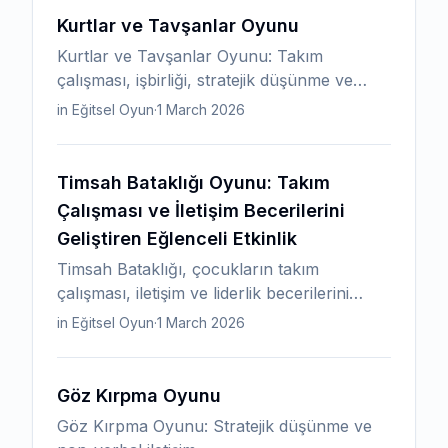
Kurtlar ve Tavşanlar Oyunu
Kurtlar ve Tavşanlar Oyunu: Takım
çalışması, işbirliği, stratejik düşünme ve
verbal iletişim.
in Eğitsel Oyun
·
1 March 2026
Timsah Bataklığı Oyunu: Takım
Çalışması ve İletişim Becerilerini
Geliştiren Eğlenceli Etkinlik
Timsah Bataklığı, çocukların takım
çalışması, iletişim ve liderlik becerilerini
geliştiren heyecanlı bir işbirliği oyunudur.
in Eğitsel Oyun
·
1 March 2026
Gruplar, "lav" veya "bataklık" olarak
belirlenen alanı güvenli platformlar
üzerinde geçmeye çalışır.
Göz Kırpma Oyunu
Göz Kırpma Oyunu: Stratejik düşünme ve