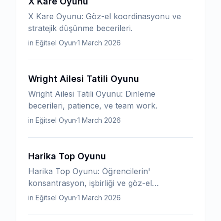
X Kare Oyunu
X Kare Oyunu: Göz-el koordinasyonu ve
stratejik düşünme becerileri.
in Eğitsel Oyun
·
1 March 2026
Wright Ailesi Tatili Oyunu
Wright Ailesi Tatili Oyunu: Dinleme
becerileri, patience, ve team work.
in Eğitsel Oyun
·
1 March 2026
Harika Top Oyunu
Harika Top Oyunu: Öğrencilerin'
konsantrasyon, işbirliği ve göz-el
koordinasyonu becerileri.
in Eğitsel Oyun
·
1 March 2026