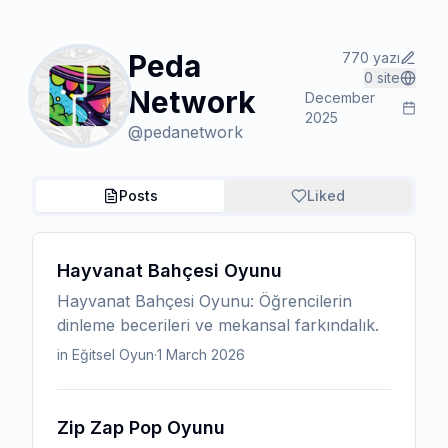
Peda
770
yazı
0
site
Network
December
2025
@
pedanetwork
Posts
Liked
Hayvanat Bahçesi Oyunu
Hayvanat Bahçesi Oyunu: Öğrencilerin
dinleme becerileri ve mekansal farkındalık.
in Eğitsel Oyun
·
1 March 2026
Zip Zap Pop Oyunu