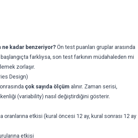
a
ne kadar benzeriyor?
Ön test puanları gruplar arasında
 başlangıçta farklıysa, son test farkının müdahaleden mi
rlemek zorlaşır.
ries Design)
sonrasında
çok sayıda ölçüm
alınır. Zaman serisi,
liği (variability) nasıl değiştirdiğini gösterir.
za oranlarına etkisi (kural öncesi 12 ay, kural sonrası 12 ay
ularına etkisi