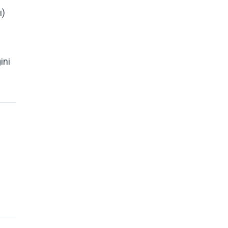
ı)
ini