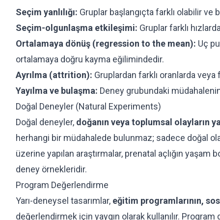
Seçim yanlılığı:
Gruplar başlangıçta farklı olabilir ve bu
Seçim-olgunlaşma etkileşimi:
Gruplar farklı hızlard
Ortalamaya dönüş (regression to the mean):
Uç pu
ortalamaya doğru kayma eğilimindedir.
Ayrılma (attrition):
Gruplardan farklı oranlarda veya fa
Yayılma ve bulaşma:
Deney grubundaki müdahalenin e
Doğal Deneyler (Natural Experiments)
Doğal deneyler,
doğanın veya toplumsal olayların y
herhangi bir müdahalede bulunmaz; sadece doğal olara
üzerine yapılan araştırmalar, prenatal açlığın yaşam b
deney örnekleridir.
Program Değerlendirme
Yarı-deneysel tasarımlar,
eğitim programlarının, sosy
değerlendirmek için yaygın olarak kullanılır. Program 