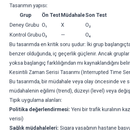
Tasarımın yapısı:
Grup
Ön Test
Müdahale
Son Test
Deney Grubu
O₁
X
O₂
Kontrol Grubu
O₃
—
O₄
Bu tasarımda en kritik soru şudur: İki grup başlangıçt
benzer olduğunda, iç geçerlik güçlenir. Ancak gruplar
yoksa başlangıç farklılığından mı kaynaklandığını beli
Kesintili Zaman Serisi Tasarımı (Interrupted Time Se
Bu tasarımda, bir müdahale veya olay öncesinde ve 
müdahalenin eğilimi (trend), düzeyi (level) veya değişken
Tipik uygulama alanları:
Politika değerlendirmesi:
Yeni bir trafik kuralının ka
verisi)
Sağlık müdahaleleri:
Sigara yasağının hastane başvur