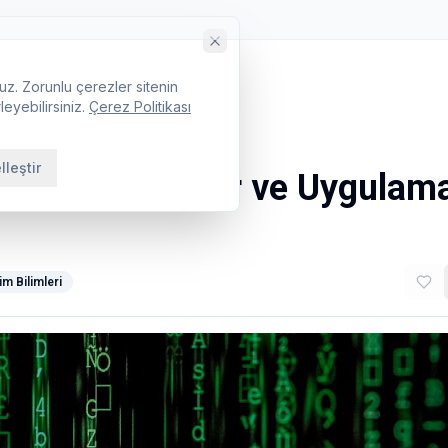
uz. Zorunlu çerezler sitenin
leyebilirsiniz.
Çerez Politikası
lleştir
 Doğal Deneyler ve Uygulama
im Bilimleri