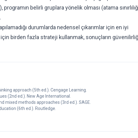
), programın belirli gruplara yönelik olması (atama sınırlılığ
.
apılamadığı durumlarda nedensel çıkarımlar için en iyi
 için birden fazla strateji kullanmak, sonuçların güvenilirliğ
thinking approach (5th ed.). Cengage Learning.
es (2nd ed.). New Age International.
, and mixed methods approaches (3rd ed.). SAGE.
ducation (6th ed.). Routledge.