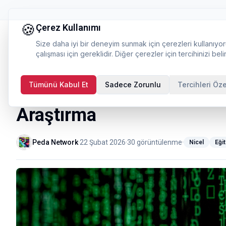
🍪
Çerez Kullanımı
Size daha iyi bir deneyim sunmak için çerezleri kullanıyor
çalışması için gereklidir. Diğer çerezler için tercihinizi belir
Tümünü Kabul Et
Sadece Zorunlu
Tercihleri Öze
Yarı-Deneysel Tasarımlar:
Araştırma
Peda Network
·
22 Şubat 2026
·
30
görüntülenme
·
Nicel
Eğit