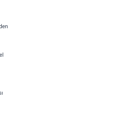
mden
el
sı