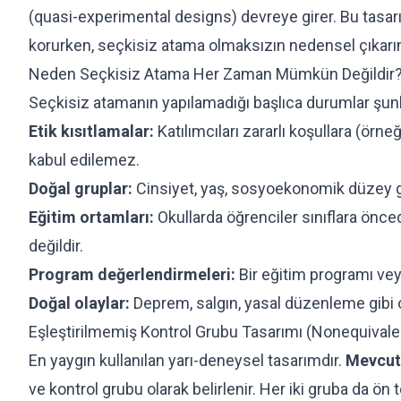
(quasi-experimental designs) devreye girer. Bu tasa
korurken, seçkisiz atama olmaksızın nedensel çıkarım
Neden Seçkisiz Atama Her Zaman Mümkün Değildir
Seçkisiz atamanın yapılamadığı başlıca durumlar şunl
Etik kısıtlamalar:
Katılımcıları zararlı koşullara (örn
kabul edilemez.
Doğal gruplar:
Cinsiyet, yaş, sosyoekonomik düzey g
Eğitim ortamları:
Okullarda öğrenciler sınıflara önc
değildir.
Program değerlendirmeleri:
Bir eğitim programı veya
Doğal olaylar:
Deprem, salgın, yasal düzenleme gibi o
Eşleştirilmemiş Kontrol Grubu Tasarımı (Nonequivale
En yaygın kullanılan yarı-deneysel tasarımdır.
Mevcut
ve kontrol grubu olarak belirlenir. Her iki gruba da ön 