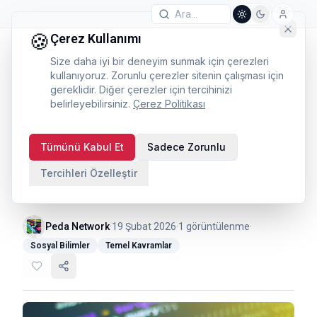
🍪
Çerez Kullanımı
Size daha iyi bir deneyim sunmak için çerezleri
kullanıyoruz. Zorunlu çerezler sitenin çalışması için
gereklidir. Diğer çerezler için tercihinizi
belirleyebilirsiniz.
Çerez Politikası
Korelasyon ve
Tümünü Kabul Et
Sadece Zorunlu
Nedensellik: En Yaygın
Tercihleri Özelleştir
İstatistiksel Yanılgılar
Peda Network
·
19 Şubat 2026
·
1
görüntülenme
·
Sosyal Bilimler
Temel Kavramlar