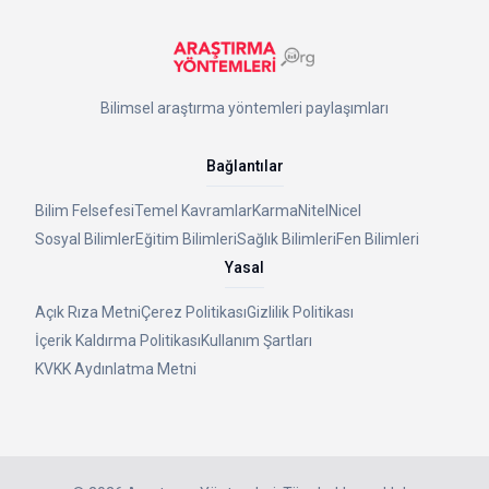
Bilimsel araştırma yöntemleri paylaşımları
Bağlantılar
Bilim Felsefesi
Temel Kavramlar
Karma
Nitel
Nicel
Sosyal Bilimler
Eğitim Bilimleri
Sağlık Bilimleri
Fen Bilimleri
Yasal
Açık Rıza Metni
Çerez Politikası
Gizlilik Politikası
İçerik Kaldırma Politikası
Kullanım Şartları
KVKK Aydınlatma Metni