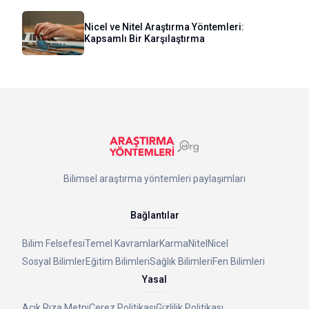
Nicel ve Nitel Araştırma Yöntemleri:
Kapsamlı Bir Karşılaştırma
Bilimsel araştırma yöntemleri paylaşımları
Bağlantılar
Bilim Felsefesi
Temel Kavramlar
Karma
Nitel
Nicel
Sosyal Bilimler
Eğitim Bilimleri
Sağlık Bilimleri
Fen Bilimleri
Yasal
Açık Rıza Metni
Çerez Politikası
Gizlilik Politikası