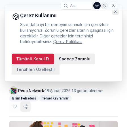
🍪
Çerez Kullanımı
Size daha iyi bir deneyim sunmak için çerezleri
kullanıyoruz. Zorunlu çerezler sitenin çalışması için
gereklidir. Diğer çerezler için tercihinizi
belirleyebilirsiniz.
Çerez Politikası
Bilimsel Yöntemin
Tümünü Kabul Et
Sadece Zorunlu
Tarihsel Gelişimi:
Tercihleri Özelleştir
Aristoteles'ten Popper'a
Peda Network
·
19 Şubat 2026
·
13
görüntülenme
·
Bilim Felsefesi
Temel Kavramlar