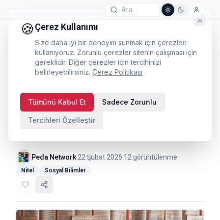
🍪
Çerez Kullanımı
Size daha iyi bir deneyim sunmak için çerezleri
kullanıyoruz. Zorunlu çerezler sitenin çalışması için
gereklidir. Diğer çerezler için tercihinizi
belirleyebilirsiniz.
Çerez Politikası
Arşiv Araştırması ve
Tümünü Kabul Et
Sadece Zorunlu
İçerik Analizi: Mevcut
Tercihleri Özelleştir
Verilerin Gücü
Peda Network
·
22 Şubat 2026
·
12
görüntülenme
·
Nitel
Sosyal Bilimler