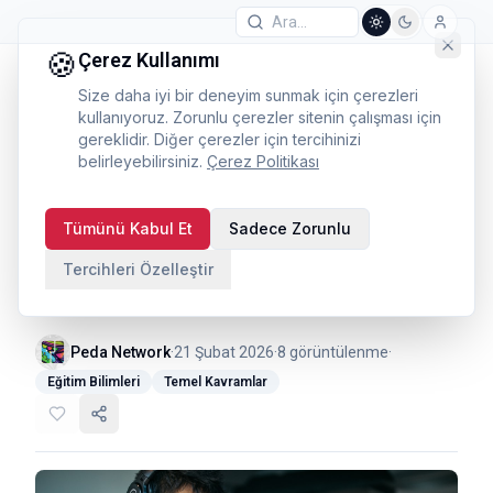
🍪
Çerez Kullanımı
Size daha iyi bir deneyim sunmak için çerezleri
kullanıyoruz. Zorunlu çerezler sitenin çalışması için
gereklidir. Diğer çerezler için tercihinizi
belirleyebilirsiniz.
Çerez Politikası
Araştırma Önerisi
Tümünü Kabul Et
Sadece Zorunlu
Yazımı: Proje
Tercihleri Özelleştir
Tasarımından Bütçeye
Peda Network
·
21 Şubat 2026
·
8
görüntülenme
·
Eğitim Bilimleri
Temel Kavramlar