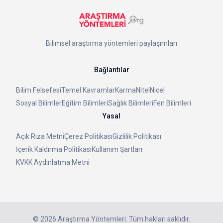
Bilimsel araştırma yöntemleri paylaşımları
Bağlantılar
Bilim Felsefesi
Temel Kavramlar
Karma
Nitel
Nicel
Sosyal Bilimler
Eğitim Bilimleri
Sağlık Bilimleri
Fen Bilimleri
Yasal
Açık Rıza Metni
Çerez Politikası
Gizlilik Politikası
İçerik Kaldırma Politikası
Kullanım Şartları
KVKK Aydınlatma Metni
©
2026
Araştırma Yöntemleri
. Tüm hakları saklıdır.