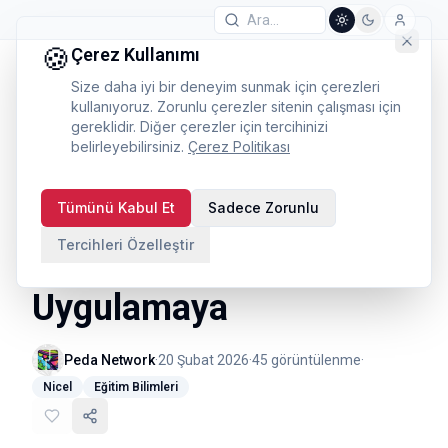
🍪
Çerez Kullanımı
Size daha iyi bir deneyim sunmak için çerezleri
kullanıyoruz. Zorunlu çerezler sitenin çalışması için
gereklidir. Diğer çerezler için tercihinizi
belirleyebilirsiniz.
Çerez Politikası
Ölçek Geliştirme
Tümünü Kabul Et
Sadece Zorunlu
Süreci: Madde
Tercihleri Özelleştir
Yazımından Pilot
Uygulamaya
Peda Network
·
20 Şubat 2026
·
45
görüntülenme
·
Nicel
Eğitim Bilimleri