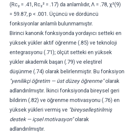
(Rc₂ = .41, Rc₂² = .17) da anlamlıdır, Λ = .78, χ²(9)
= 59.87, p < .001. Üçüncü ve dördüncü
fonksiyonlar anlamlı bulunmamıştır.
Birinci kanonik fonksiyonda yordayıcı setteki en
yüksek yükler aktif öğrenme (.85) ve teknoloji
entegrasyonu (.71); ölçüt setteki en yüksek
yükler akademik başarı (.79) ve eleştirel
düşünme (.74) olarak belirlenmiştir. Bu fonksiyon
"yenilikçi öğretim — üst düzey öğrenme"
olarak
adlandırılmıştır. İkinci fonksiyonda bireysel geri
bildirim (.82) ve öğrenme motivasyonu (.76) en
yüksek yükleri vermiş ve
"bireyselleştirilmiş
destek — içsel motivasyon"
olarak
adlandırılmıştır.