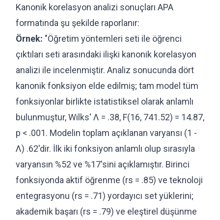
Kanonik korelasyon analizi sonuçları APA
formatında şu şekilde raporlanır:
Örnek:
"Öğretim yöntemleri seti ile öğrenci
çıktıları seti arasındaki ilişki kanonik korelasyon
analizi ile incelenmiştir. Analiz sonucunda dört
kanonik fonksiyon elde edilmiş; tam model tüm
fonksiyonlar birlikte istatistiksel olarak anlamlı
bulunmuştur, Wilks' Λ = .38, F(16, 741.52) = 14.87,
p < .001. Modelin toplam açıklanan varyansı (1 -
Λ) .62'dir. İlk iki fonksiyon anlamlı olup sırasıyla
varyansın %52 ve %17'sini açıklamıştır. Birinci
fonksiyonda aktif öğrenme (rs = .85) ve teknoloji
entegrasyonu (rs = .71) yordayıcı set yüklerini;
akademik başarı (rs = .79) ve eleştirel düşünme