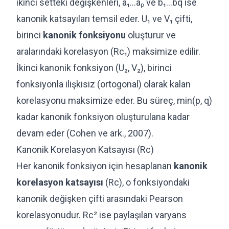
ikinci setteki değişkenleri, a₁...aₚ ve b₁...bq ise
kanonik katsayıları temsil eder. U₁ ve V₁ çifti,
birinci
kanonik fonksiyonu
oluşturur ve
aralarındaki korelasyon (Rc₁) maksimize edilir.
İkinci kanonik fonksiyon (U₂, V₂), birinci
fonksiyonla ilişkisiz (ortogonal) olarak kalan
korelasyonu maksimize eder. Bu süreç, min(p, q)
kadar kanonik fonksiyon oluşturulana kadar
devam eder (Cohen ve ark., 2007).
Kanonik Korelasyon Katsayısı (Rc)
Her kanonik fonksiyon için hesaplanan
kanonik
korelasyon katsayısı
(Rc), o fonksiyondaki
kanonik değişken çifti arasındaki Pearson
korelasyonudur. Rc² ise paylaşılan varyans