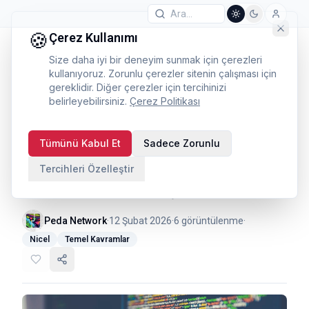
🍪
Çerez Kullanımı
Size daha iyi bir deneyim sunmak için çerezleri
kullanıyoruz. Zorunlu çerezler sitenin çalışması için
gereklidir. Diğer çerezler için tercihinizi
belirleyebilirsiniz.
Çerez Politikası
Kanonik Korelasyon: İki
Tümünü Kabul Et
Sadece Zorunlu
Değişken Seti
Tercihleri Özelleştir
Arasındaki İlişki Analizi
Peda Network
·
12 Şubat 2026
·
6
görüntülenme
·
Nicel
Temel Kavramlar