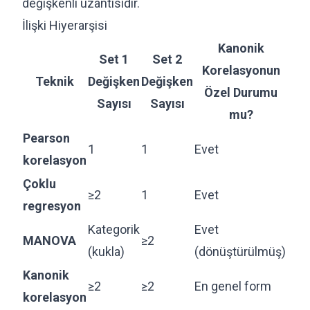
değişkenli uzantısıdır.
İlişki Hiyerarşisi
Kanonik
Set 1
Set 2
Korelasyonun
Teknik
Değişken
Değişken
Özel Durumu
Sayısı
Sayısı
mu?
Pearson
1
1
Evet
korelasyon
Çoklu
≥2
1
Evet
regresyon
Kategorik
Evet
MANOVA
≥2
(kukla)
(dönüştürülmüş)
Kanonik
≥2
≥2
En genel form
korelasyon