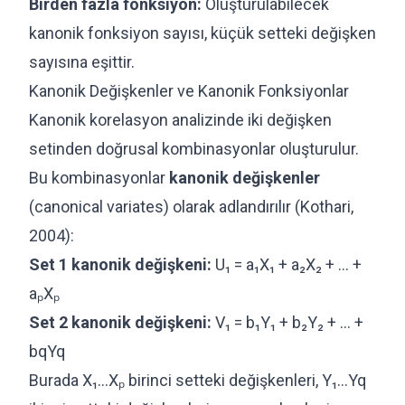
Birden fazla fonksiyon:
Oluşturulabilecek
kanonik fonksiyon sayısı, küçük setteki değişken
sayısına eşittir.
Kanonik Değişkenler ve Kanonik Fonksiyonlar
Kanonik korelasyon analizinde iki değişken
setinden doğrusal kombinasyonlar oluşturulur.
Bu kombinasyonlar
kanonik değişkenler
(canonical variates) olarak adlandırılır (Kothari,
2004):
Set 1 kanonik değişkeni:
U₁ = a₁X₁ + a₂X₂ + ... +
aₚXₚ
Set 2 kanonik değişkeni:
V₁ = b₁Y₁ + b₂Y₂ + ... +
bqYq
Burada X₁...Xₚ birinci setteki değişkenleri, Y₁...Yq